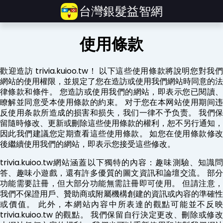
台灣銀髮益智網
使用條款
歡迎造訪 trivia.kuioo.tw！ 以下這些使用條款將說明您對我們
網站的使用權限，並規定了您在造訪或使用我們網站時同意的法
律條款和條件。 您造訪或使用我們的網站，即表示您已閱讀、
瞭解並同意受本使用條款的約束。 对于您在本网站使用期间违
反使用条款所造成的损害和损失，我们一律不予负责。 我們保
留隨時修改、更新或刪除這些使用條款的權利，恕不另行通知，
因此我們建議您定期查看這些使用條款。 如您在使用條款修改
後繼續使用我們的網站，即表示您接受這些修改。
trivia.kuioo.tw網站涵蓋以下獨特的內容：趣味測驗、知識問
答、趣味小遊戲，還有許多優質的圖文資訊和論壇交流。 部分
功能需要註冊，但大部分功能無需註冊即可使用。 但請注意，
我們不保證用戶、贊助商或附屬機構創建的資訊或內容的準確性
或價值。 此外，本網站內容中所表達的觀點可能並不反映
trivia.kuioo.tw 的觀點。 我們保留自行決定更改、刪除或修改