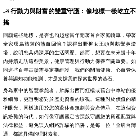
落成，並於民國99年1月4日前獲
🦶 行動力與財富的雙重守護：像地標一樣屹立不
CTBUH 認定為世界第一高樓。目前是
搖
臺灣第一高樓，以及臺灣唯一高度超
回顧這些地標，是否也勾起您當年開著首台家庭轎車，帶著
全家環島旅遊的熱血回憶？認得出野柳女王頭與鵝鑾鼻燈
過500公尺、樓層超過100層的建築
塔，說明您具備深厚的生活閱歷。然而，想要在未來幾十年
物，不僅是世界上第一座高度超過半
內持續走訪這些美景，健康管理與行動力保養至關重要。如
公里（約0.3英里）的建築物，也是全
同這些百年古蹟需要定期維護，我們的關節健康、心血管保
養與認知功能檢測，才是支撐我們探索世界的基石。
世界第11高建築物。其興建及經營機構
身為家中的智慧掌舵者，辨識出西門紅樓或舊台中車站的優
為台北金融大樓公司。
雅細節，更證明您對於歷史資產的珍視。這種對於價值的精
準眼光，同樣適用於您的退休金規劃與資產傳承。在這個資
訊紛雜的時代，如何像守護國定古蹟般守護您的資產配置與
法律權益，避免誤入網路詐騙的陷阱，是每一位「金牌台灣
通」都該具備的理財素養。