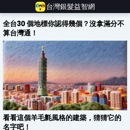
台灣銀髮益智網
全台30 個地標你認得幾個？沒拿滿分不
算台灣通！
看看這個羊毛氈風格的建築，猜猜它的
名字吧！