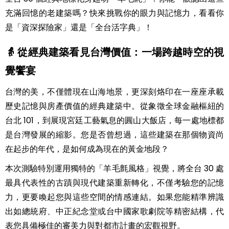
充滿回憶的老建築嗎？快來挑戰你的眼力與記憶力，看看你
是「資深探險家」還是「全台活字典」！
👵 從經典建築看見台灣價值：一場跨越時空的視
覺饗宴
台灣的美，不僅體現在山海地景，更深刻烙印在一座座承載
歷史記憶與房產價值的經典建築中。從象徵全球金融樞紐的
台北 101，到展現宮廷工藝氣息的圓山大飯店，每一處地標都
是台灣發展的縮影。您是否曾想過，這些建築在那個物資尚
台北101是位於臺灣臺北市信義區的超
在起步的年代，是如何成為現在的黃金地段？
高層摩天大樓，作為主體建築的塔樓
本次測驗特別運用獨特的「羊毛氈風格」視覺，將全台 30 處
最具代表性的古蹟與現代建築重新轉化，不僅考驗您的記憶
高508公尺，地上101層、地下5層，附
力，更要喚起您與這些空間的情感連結。如果您能精準辨識
設的裙樓則為購物中心「TAIPEI 101
出如總統府、中正紀念堂或台中國家歌劇院等精密結構，代
MALL」。該建築於民國93年12月31日
表您具備極佳的審美力與對都市計畫的宏觀視野。